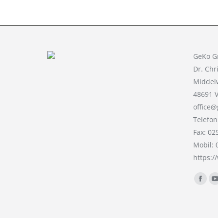
GeKo 
Dr. Chr
Middel
48691 
office@
Telefon
Fax: 02
Mobil:
https:
Finden 
Face