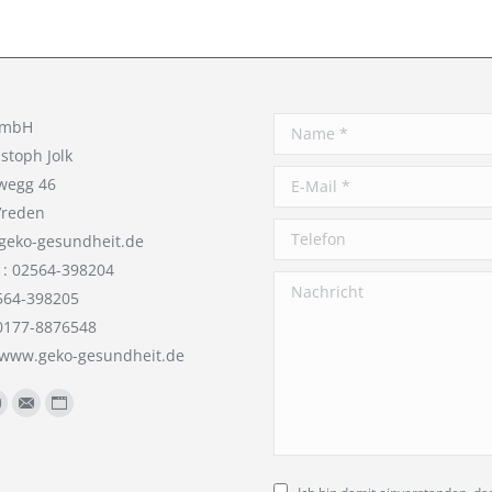
GmbH
Name *
istoph Jolk
E-Mail *
wegg 46
Vreden
Telefon
geko-gesundheit.de
 : 02564-398204
Nachricht
564-398205
 0177-8876548
//www.geko-gesundheit.de
Sie uns auf:
book
YouTube
E-
Website
Mail