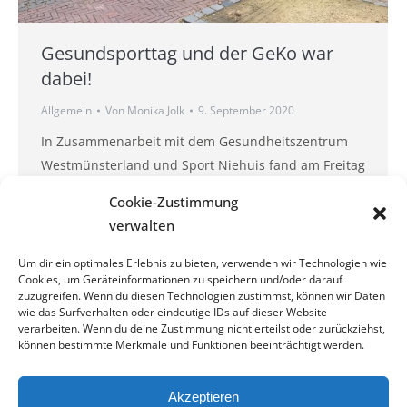
Gesundsporttag und der GeKo war
dabei!
Allgemein
Von
Monika Jolk
9. September 2020
In Zusammenarbeit mit dem Gesundheitszentrum
Westmünsterland und Sport Niehuis fand am Freitag
der 1. Gesundsporttag in der Vredener Innenstadt
Cookie-Zustimmung
statt. Laufsportausrüster wie Brooks und Asics
verwalten
sorgten für fachliche Tipps rund um den Laufschuh.
Das Gesundheitszentrum Westmünsterland hat ein
Um dir ein optimales Erlebnis zu bieten, verwenden wir Technologien wie
Cookies, um Geräteinformationen zu speichern und/oder darauf
Kursevent mit diversen Kursen zum Mitmachen
zuzugreifen. Wenn du diesen Technologien zustimmst, können wir Daten
organisiert. Und der GeKo hat eingeladen, das
wie das Surfverhalten oder eindeutige IDs auf dieser Website
verarbeiten. Wenn du deine Zustimmung nicht erteilst oder zurückziehst,
zeitoptimierte Training an Milongeräten…
können bestimmte Merkmale und Funktionen beeinträchtigt werden.
Akzeptieren