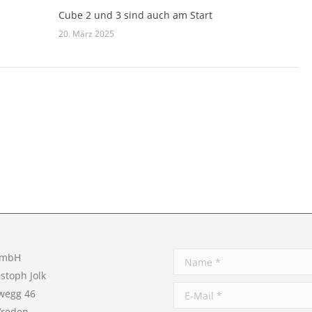
Cube 2 und 3 sind auch am Start
20. März 2025
GmbH
Name *
istoph Jolk
E-Mail *
wegg 46
Vreden