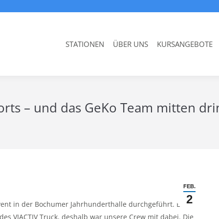
STATIONEN
ÜBER UNS
KURSANGEBOTE
Sports – und das GeKo Team mitten dri
FEB.
2
vent in der Bochumer Jahrhunderthalle durchgeführt. Ein
 des VIACTIV Truck, deshalb war unsere Crew mit dabei. Die