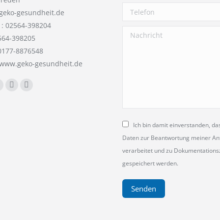
Telefon
geko-gesundheit.de
 : 02564-398204
Nachricht
564-398205
 0177-8876548
//www.geko-gesundheit.de
Sie uns auf:
book
YouTube
E-
Website
Mail
Ich bin damit einverstanden, d
Daten zur Beantwortung meiner An
verarbeitet und zu Dokumentation
gespeichert werden.
Senden