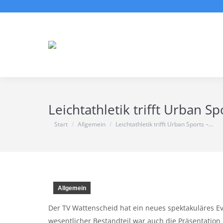
Leichtathletik trifft Urban 
Sie befinden sich hier:
Start
Allgemein
Leichtathletik trifft Urban Sports –…
Allgemein
Der TV Wattenscheid hat ein neues spektakuläres E
wesentlicher Bestandteil war auch die Präsentation