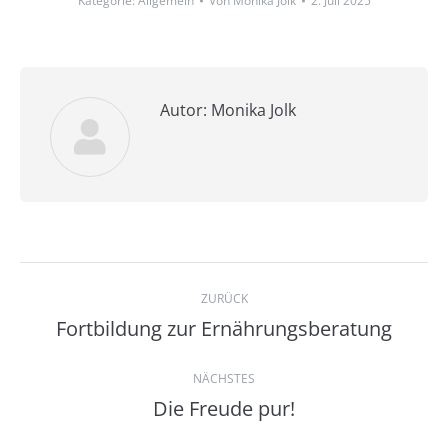
Kategorie:
Allgemein
Von
Monika Jolk
2. Juli 2025
Autor:
Monika Jolk
Kommentarnavigation
ZURÜCK
Fortbildung zur Ernährungsberatung
Vorheriger
Beitrag:
NÄCHSTES
Die Freude pur!
Nächster
Beitrag: