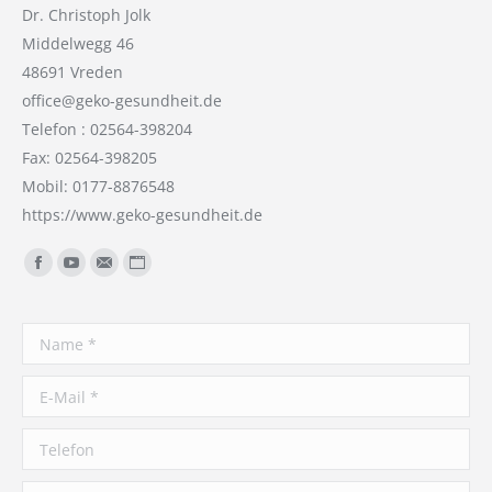
Dr. Christoph Jolk
Middelwegg 46
48691 Vreden
office@geko-gesundheit.de
Telefon : 02564-398204
Fax: 02564-398205
Mobil: 0177-8876548
https://www.geko-gesundheit.de
Finden Sie uns auf:
Facebook
YouTube
E-
Website
Mail
Name *
E-Mail *
Telefon